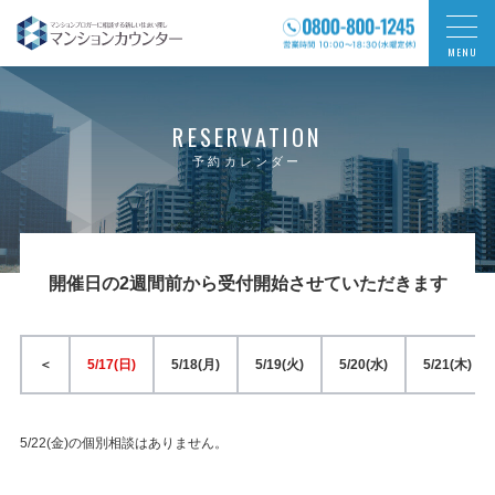
MENU
RESERVATION
予約カレンダー
開催日の2週間前から受付開始させていただきます
＜
5/17(日)
5/18(月)
5/19(火)
5/20(水)
5/21(木)
5/22(金)の個別相談はありません。